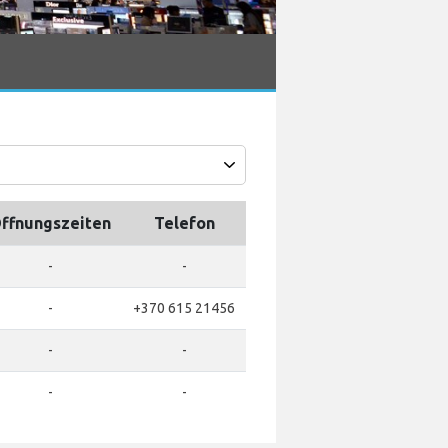
ffnungszeiten
Telefon
-
-
-
+370 615 21456
-
-
-
-