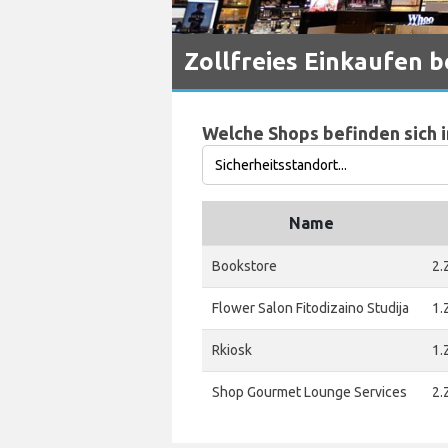
Zollfreies Einkaufen 
Welche Shops befinden sich 
Name
Bookstore
2.
Flower Salon Fitodizaino Studija
1.
Rkiosk
1.
Shop Gourmet Lounge Services
2.