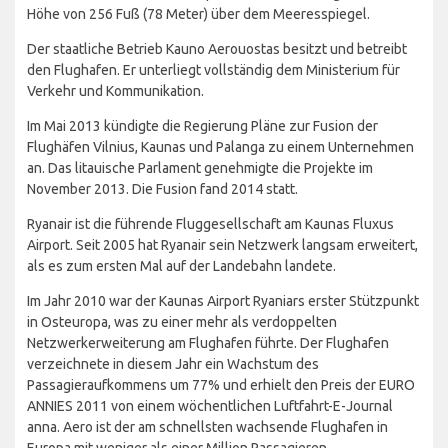
Höhe von 256 Fuß (78 Meter) über dem Meeresspiegel.
Der staatliche Betrieb Kauno Aerouostas besitzt und betreibt
den Flughafen. Er unterliegt vollständig dem Ministerium für
Verkehr und Kommunikation.
Im Mai 2013 kündigte die Regierung Pläne zur Fusion der
Flughäfen Vilnius, Kaunas und Palanga zu einem Unternehmen
an. Das litauische Parlament genehmigte die Projekte im
November 2013. Die Fusion fand 2014 statt.
Ryanair ist die führende Fluggesellschaft am Kaunas Fluxus
Airport. Seit 2005 hat Ryanair sein Netzwerk langsam erweitert,
als es zum ersten Mal auf der Landebahn landete.
Im Jahr 2010 war der Kaunas Airport Ryaniars erster Stützpunkt
in Osteuropa, was zu einer mehr als verdoppelten
Netzwerkerweiterung am Flughafen führte. Der Flughafen
verzeichnete in diesem Jahr ein Wachstum des
Passagieraufkommens um 77% und erhielt den Preis der EURO
ANNIES 2011 von einem wöchentlichen Luftfahrt-E-Journal
anna. Aero ist der am schnellsten wachsende Flughafen in
Europa mit weniger als einer Million Passagieren.