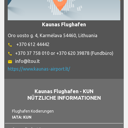
Kaunas Flughafen
Oro uosto g. 4, Karmėlava 54460, Lithuania
+370 612 44442
phone
+370 37 758 010 or +370 620 39878 (Fundbüro)
phone
info@ltou.It
email
https://www.kaunas-airport.lt/
Kaunas Flughafen - KUN
NÜTZLICHE INFORMATIONEN
Flughafen Kodierungen
IATA: KUN