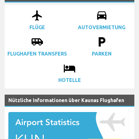
airplanemode_active
drive_eta
FLÜGE
AUTOVERMIETUNG
airport_shuttle
local_parking
FLUGHAFEN TRANSFERS
PARKEN
local_hotel
HOTELLE
Nützliche Informationen über Kaunas Flughafen