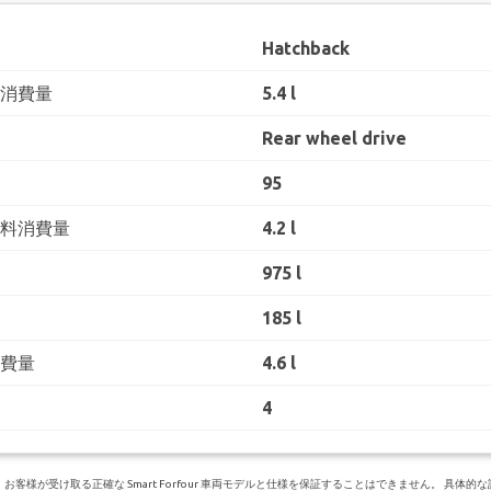
Hatchback
料消費量
5.4 l
Rear wheel drive
95
燃料消費量
4.2 l
975 l
185 l
消費量
4.6 l
4
が受け取る正確な Smart Forfour 車両モデルと仕様を保証することはできません。 具体的な詳