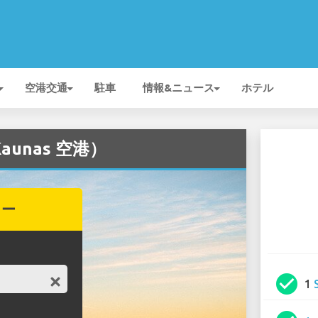
空港交通
駐車
情報&ニュース
ホテル
aunas 空港）
カー
check_circle
1