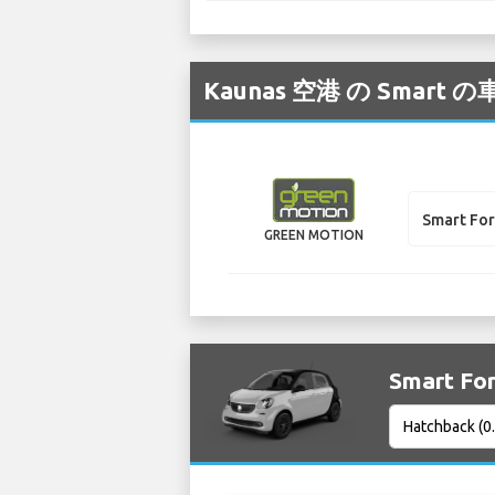
Kaunas 空港 の Sm
Smart Fo
GREEN MOTION
Smart F