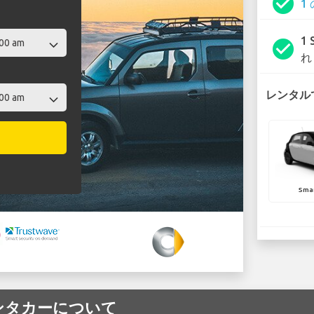
check_circle
1
1
check_circle
れ
レンタルで
Smar
t レンタカーについて