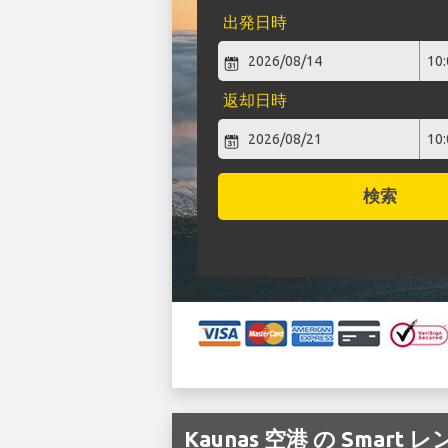
出発日時
返却日時
検索
Kaunas 空港 の Smar