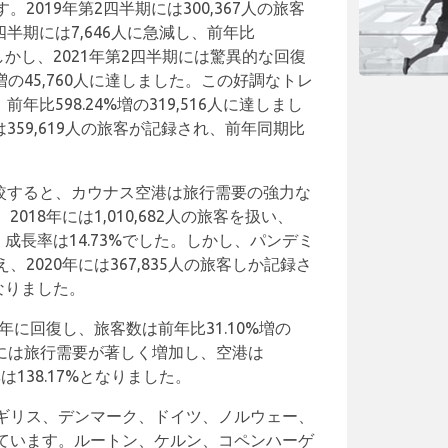
2019年第2四半期には300,367人の旅客
四半期には7,646人に急減し、前年比
。しかし、2021年第2四半期には驚異的な回復
増の45,760人に達しました。この好調なトレ
年比598.24%増の319,516人に達しまし
は359,619人の旅客が記録され、前年同期比
比較すると、カウナス空港は旅行需要の強力な
18年には1,010,682人の旅客を扱い、
加し、成長率は14.73%でした。しかし、パンデミ
2020年には367,835人の旅客しか記録さ
となりました。
年に回復し、旅客数は前年比31.10%増の
22年には旅行需要が著しく増加し、空港は
率は138.17%となりました。
ギリス、デンマーク、ドイツ、ノルウェー、
ています。ルートン、ケルン、コペンハーゲ