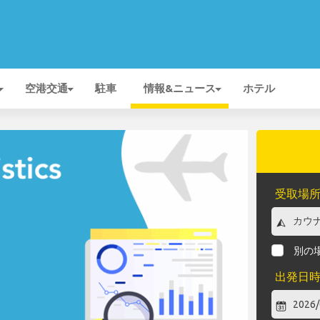
空港交通
駐車
情報&ニュース
ホテル
受取場
別の
出発日