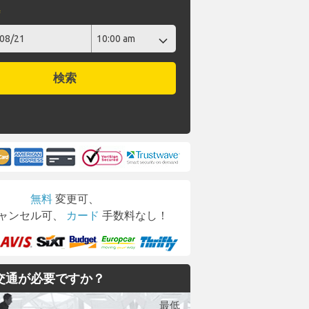
時
検索
無料
変更可、
ャンセル可、
カード
手数料なし！
交通が必要ですか？
最低