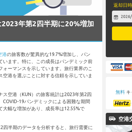
返却日
023年第2四半期に20%増加
空港
の旅客数が驚異的な19.7%増加し、パン
ています。特に、この成長はパンデミック前
フォーマンスを示しています。旅行業界のこ
ス空港を選ぶことに対する信頼を示していま
無料
キ
ス空港（KUN）の旅客統計は2023年第2四
COVID-19パンデミックによる困難な期間
大幅な増加があり、成長率は12.55%で
airport_shuttle
空港
の第2四半期のデータを分析すると、旅行需要に