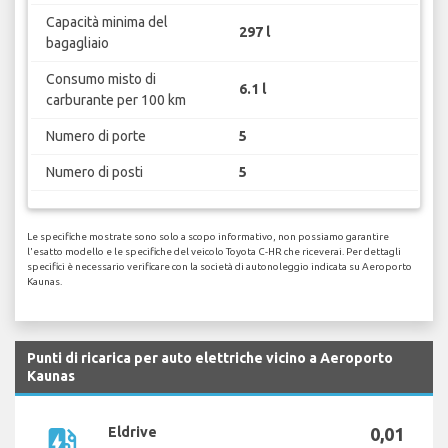
Capacità minima del
297 l
bagagliaio
Consumo misto di
6.1 l
carburante per 100 km
Numero di porte
5
Numero di posti
5
Le specifiche mostrate sono solo a scopo informativo, non possiamo garantire
l'esatto modello e le specifiche del veicolo Toyota C-HR che riceverai. Per dettagli
specifici è necessario verificare con la società di autonoleggio indicata su Aeroporto
Kaunas.
Punti di ricarica per auto elettriche vicino a Aeroporto
Kaunas
ev_station
Eldrive
0,01