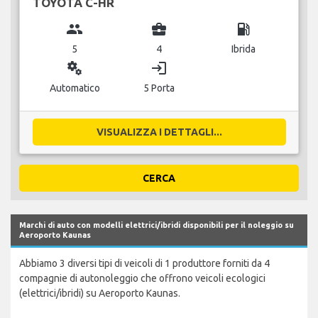
TOYOTA C-HR
group
business_center
local_gas_station
5
4
Ibrida
miscellaneous_services
login
Automatico
5 Porta
VISUALIZZA I DETTAGLI...
CERCA
Marchi di auto con modelli elettrici/ibridi disponibili per il noleggio su
Aeroporto Kaunas
Abbiamo 3 diversi tipi di veicoli di 1 produttore forniti da 4
compagnie di autonoleggio che offrono veicoli ecologici
(elettrici/ibridi) su Aeroporto Kaunas.