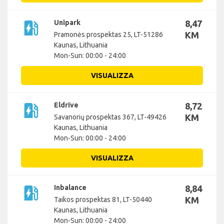
ev_station
Unipark
8,47
KM
Pramonės prospektas 25, LT-51286
Kaunas, Lithuania
Mon-Sun: 00:00 - 24:00
VISUALIZZA
ev_station
Eldrive
8,72
KM
Savanorių prospektas 367, LT-49426
Kaunas, Lithuania
Mon-Sun: 00:00 - 24:00
VISUALIZZA
ev_station
Inbalance
8,84
KM
Taikos prospektas 81, LT-50440
Kaunas, Lithuania
Mon-Sun: 00:00 - 24:00