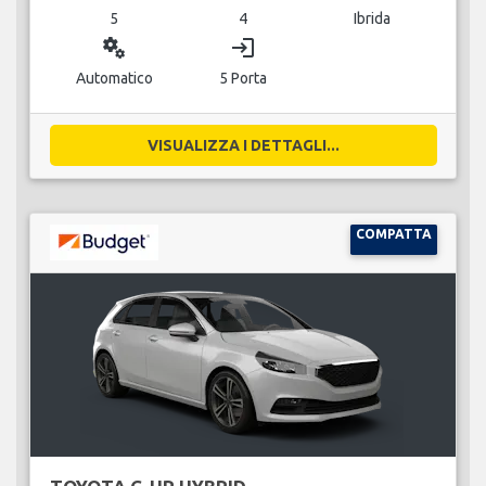
5
4
Ibrida
miscellaneous_services
login
Automatico
5 Porta
VISUALIZZA I DETTAGLI...
COMPATTA