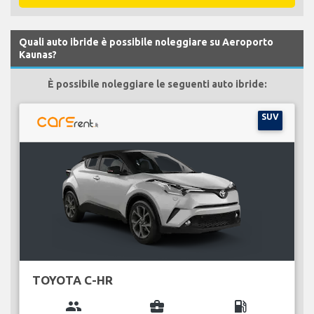
Quali auto ibride è possibile noleggiare su Aeroporto
Kaunas?
È possibile noleggiare le seguenti auto ibride:
SUV
TOYOTA C-HR
group
business_center
local_gas_station