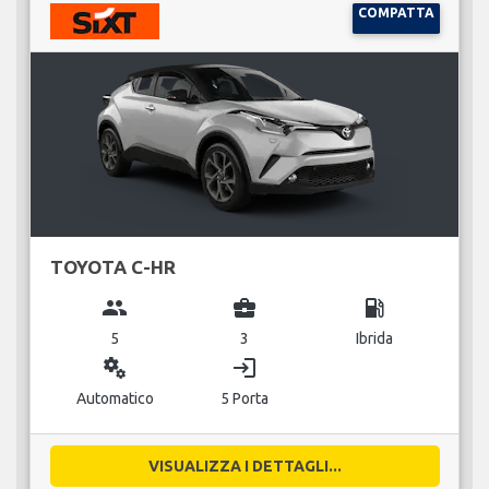
COMPATTA
TOYOTA C-HR
group
business_center
local_gas_station
5
3
Ibrida
miscellaneous_services
login
Automatico
5 Porta
VISUALIZZA I DETTAGLI...