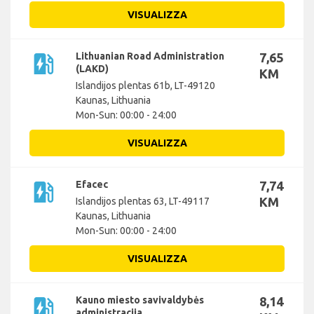
VISUALIZZA
ev_station
Lithuanian Road Administration
7,65
(LAKD)
KM
Islandijos plentas 61b, LT-49120
Kaunas, Lithuania
Mon-Sun: 00:00 - 24:00
VISUALIZZA
ev_station
Efacec
7,74
KM
Islandijos plentas 63, LT-49117
Kaunas, Lithuania
Mon-Sun: 00:00 - 24:00
VISUALIZZA
ev_station
Kauno miesto savivaldybės
8,14
administracija