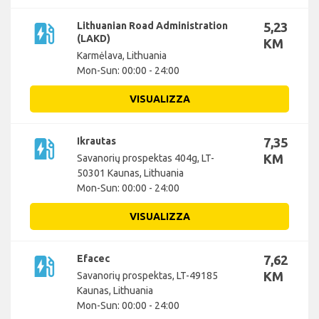
ev_station
Lithuanian Road Administration
5,23
(LAKD)
KM
Karmėlava, Lithuania
Mon-Sun: 00:00 - 24:00
VISUALIZZA
ev_station
Ikrautas
7,35
KM
Savanorių prospektas 404g, LT-
50301 Kaunas, Lithuania
Mon-Sun: 00:00 - 24:00
VISUALIZZA
ev_station
Efacec
7,62
KM
Savanorių prospektas, LT-49185
Kaunas, Lithuania
Mon-Sun: 00:00 - 24:00