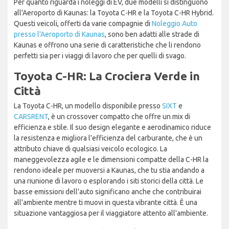
Per quanto riguarda i noleggi di EV, due modelli si distinguono
all'Aeroporto di Kaunas: la Toyota C-HR e la Toyota C-HR Hybrid.
Questi veicoli, offerti da varie compagnie di
Noleggio Auto
presso l'Aeroporto di Kaunas
, sono ben adatti alle strade di
Kaunas e offrono una serie di caratteristiche che li rendono
perfetti sia per i viaggi di lavoro che per quelli di svago.
Toyota C-HR: La Crociera Verde in
Città
La Toyota C-HR, un modello disponibile presso
SIXT
e
CARSRENT
, è un crossover compatto che offre un mix di
efficienza e stile. Il suo design elegante e aerodinamico riduce
la resistenza e migliora l'efficienza del carburante, che è un
attributo chiave di qualsiasi veicolo ecologico. La
maneggevolezza agile e le dimensioni compatte della C-HR la
rendono ideale per muoversi a Kaunas, che tu stia andando a
una riunione di lavoro o esplorando i siti storici della città. Le
basse emissioni dell'auto significano anche che contribuirai
all'ambiente mentre ti muovi in questa vibrante città. È una
situazione vantaggiosa per il viaggiatore attento all'ambiente.