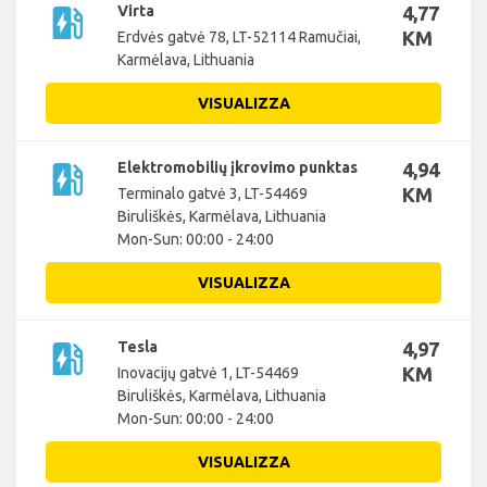
ev_station
Virta
4,77
KM
Erdvės gatvė 78, LT-52114 Ramučiai,
Karmėlava, Lithuania
VISUALIZZA
ev_station
Elektromobilių įkrovimo punktas
4,94
KM
Terminalo gatvė 3, LT-54469
Biruliškės, Karmėlava, Lithuania
Mon-Sun: 00:00 - 24:00
VISUALIZZA
ev_station
Tesla
4,97
KM
Inovacijų gatvė 1, LT-54469
Biruliškės, Karmėlava, Lithuania
Mon-Sun: 00:00 - 24:00
VISUALIZZA