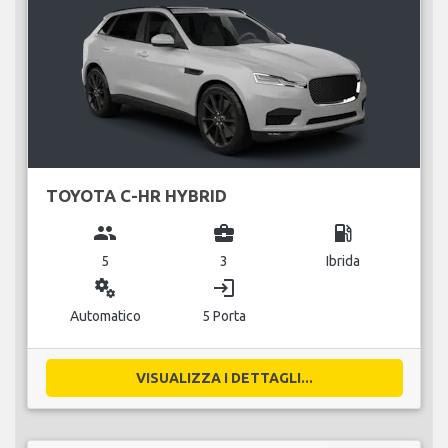
TOYOTA C-HR HYBRID
group
business_center
local_gas_station
5
3
Ibrida
miscellaneous_services
login
Automatico
5 Porta
VISUALIZZA I DETTAGLI...