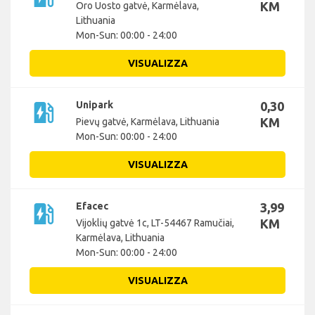
KM
Oro Uosto gatvė, Karmėlava,
Lithuania
Mon-Sun: 00:00 - 24:00
VISUALIZZA
ev_station
Unipark
0,30
KM
Pievų gatvė, Karmėlava, Lithuania
Mon-Sun: 00:00 - 24:00
VISUALIZZA
ev_station
Efacec
3,99
KM
Vijoklių gatvė 1c, LT-54467 Ramučiai,
Karmėlava, Lithuania
Mon-Sun: 00:00 - 24:00
VISUALIZZA