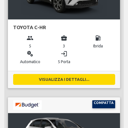
TOYOTA C-HR
group
business_center
local_gas_station
5
3
Ibrida
miscellaneous_services
login
Automatico
5 Porta
VISUALIZZA I DETTAGLI...
COMPATTA