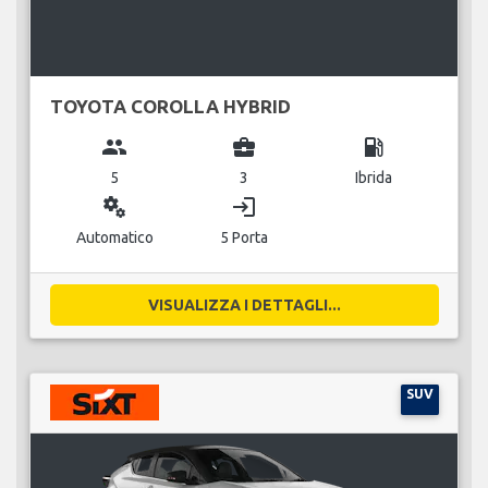
TOYOTA COROLLA HYBRID
group
business_center
local_gas_station
5
3
Ibrida
miscellaneous_services
login
Automatico
5 Porta
VISUALIZZA I DETTAGLI...
SUV