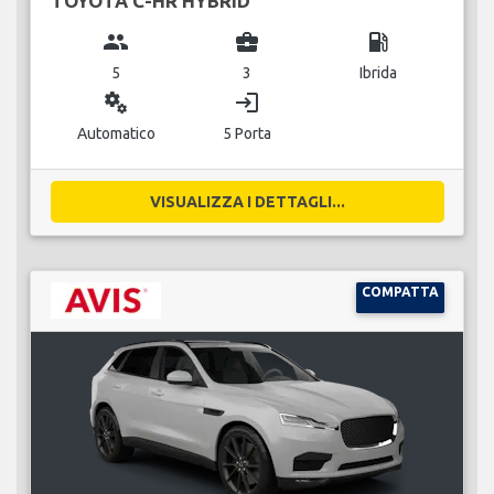
TOYOTA C-HR HYBRID
group
business_center
local_gas_station
5
3
Ibrida
miscellaneous_services
login
Automatico
5 Porta
VISUALIZZA I DETTAGLI...
COMPATTA