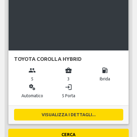
TOYOTA COROLLA HYBRID
group
business_center
local_gas_station
5
3
Ibrida
miscellaneous_services
login
Automatico
5 Porta
VISUALIZZA I DETTAGLI...
CERCA