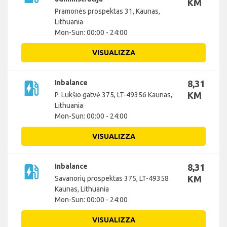
KM
Pramonės prospektas 31, Kaunas,
Lithuania
Mon-Sun: 00:00 - 24:00
VISUALIZZA
ev_station
Inbalance
8,31
KM
P. Lukšio gatvė 375, LT-49356 Kaunas,
Lithuania
Mon-Sun: 00:00 - 24:00
VISUALIZZA
ev_station
Inbalance
8,31
KM
Savanorių prospektas 375, LT-49358
Kaunas, Lithuania
Mon-Sun: 00:00 - 24:00
VISUALIZZA