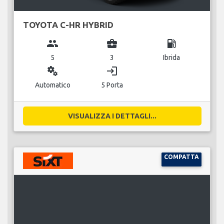
TOYOTA C-HR HYBRID
group
business_center
local_gas_station
5
3
Ibrida
miscellaneous_services
login
Automatico
5 Porta
VISUALIZZA I DETTAGLI...
COMPATTA