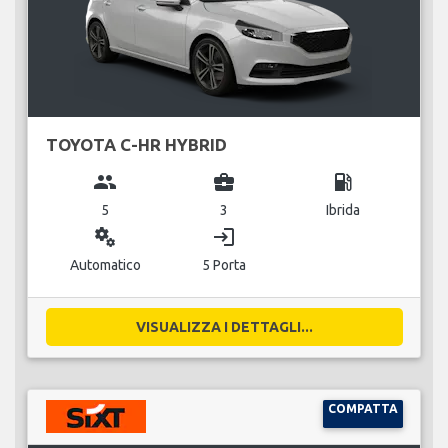
TOYOTA C-HR HYBRID
group
business_center
local_gas_station
5
3
Ibrida
miscellaneous_services
login
Automatico
5 Porta
VISUALIZZA I DETTAGLI...
COMPATTA