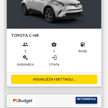
TOYOTA C-HR
group
business_center
local_gas_station
5
3
Ibrida
miscellaneous_services
login
Automatico
5 Porta
VISUALIZZA I DETTAGLI...
INTERMEDIA